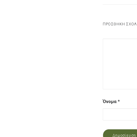
ΠΡΟΣΘΉΚΗ ΣΧΟΛ
Alternative:
Alternative:
Όνομα
*