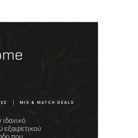
ΙΕΣ
MIX & MATCH DEALS
ν ιδανικό
ύ εξαιρετικού
αδο που