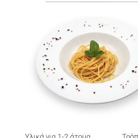
Υλικά για 1-2 άτομα
Τρόπ