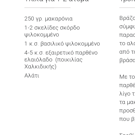
Βράζο
250 γρ. μακαρόνια
σύμφω
1-2 σκελίδες σκόρδο
ψιλοκομμένο
παρασ
το αλ
1 κ.σ. βασιλικό ψιλοκομμένο
από τ
4-5 κ.σ. εξαιρετικό παρθένο
ελαιόλαδο (ποικιλίας
βράσα
Χαλκιδικής)
Αλάτι
Με το
παρθέ
λίγο 
τα μα
προσθ
που β