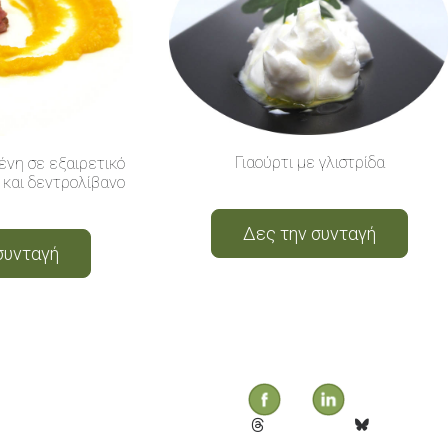
Γιαούρτι με γλιστρίδα
ένη σε εξαιρετικό
 και δεντρολίβανο
Δες την συνταγή
συνταγή