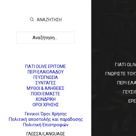
ΑΝΑΖΉΤΗΣΗ
ΓΙΑΤΙ OLI
ΓΙΑΤΙ OLIVE EPITOME
ΠΕΡΙ ΕΛΑΙΟΛΑΔΟΥ
ΓΝΩΡΙΣΤΕ ΤΟ
ΓΕΥΣΙΓΝΩΣΙΑ
ΠΕΡΙ ΕΛ
ΣΥΝΤΑΓΕΣ
ΜΥΘΟΙ & ΑΛΗΘΕΙΕΣ
ΓΕΥΣΙ
ΠΟΙΟΙ ΕΙΜΑΣΤΕ
ΧΟΝΔΡΙΚΗ
ΕΡ
ΟΡΟΙ ΧΡΗΣΗΣ
Γενικοί Όροι Χρήσης
Πολιτική αποστολής και παράδοσης
Πολιτική Επιστροφών
ΓΛΩΣΣΑ/LANGUAGE