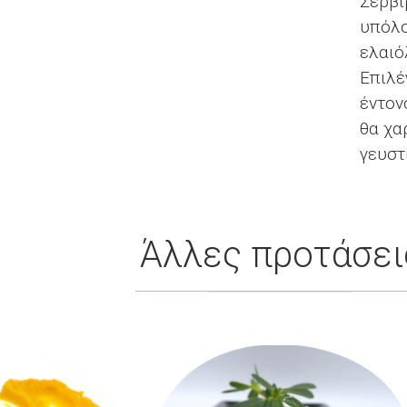
Σερβί
υπόλο
ελαιό
Επιλέ
έντον
θα χα
γευστ
Άλλες προτάσει