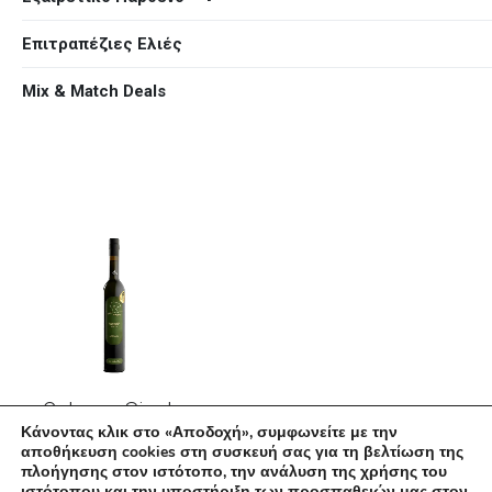
Επιτραπέζιες Ελιές
Mix & Match Deals
ΠΡΟΣΘΉΚΗ ΣΤΟ ΚΑΛΆΘΙ
Calypso Single
Κάνοντας κλικ στο «Αποδοχή», συμφωνείτε με την
Varietal
αποθήκευση cookies στη συσκευή σας για τη βελτίωση της
Organic EVOO
πλοήγησης στον ιστότοπο, την ανάλυση της χρήσης του
ιστότοπου και την υποστήριξη των προσπαθειών μας στον